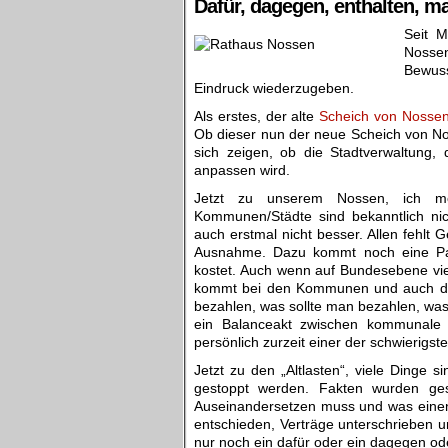
Dafür, dagegen, enthalten, m
Seit M
Nossen
Bewus
Eindruck wiederzugeben.
Als erstes, der alte
Scheich von Nosse
Ob dieser nun der neue Scheich von Nos
sich zeigen, ob die Stadtverwaltung,
anpassen wird.
Jetzt zu unserem Nossen, ich mö
Kommunen/Städte sind bekanntlich nic
auch erstmal nicht besser. Allen fehlt 
Ausnahme. Dazu kommt noch eine Pan
kostet. Auch wenn auf Bundesebene vie
kommt bei den Kommunen und auch den
bezahlen, was sollte man bezahlen, wa
ein Balanceakt zwischen kommunale 
persönlich zurzeit einer der schwierigst
Jetzt zu den „Altlasten“, viele Dinge
gestoppt werden. Fakten wurden gesc
Auseinandersetzen muss und was einen a
entschieden, Verträge unterschrieben u
nur noch ein dafür oder ein dagegen ode