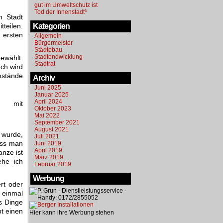
gut im Umweltschutz ist
Tod der Innenstadt³
n Stadt
teilen.
Kategorien
 ersten
Allgemein
Bürgermeister
Städtebau
Stadtendwicklung
ewählt.
Stadtrat
uch wird
mstände
Archiv
Juni 2025
Januar 2025
April 2024
Oktober 2023
Mai 2022
September 2021
August 2021
 wurde,
Juli 2021
uss man
Juni 2019
April 2019
nze ist
März 2019
ehe ich
Februar 2019
Werbung
rt oder
 einmal
ts Dinge
bt einen
Hier kann ihre Werbung stehen