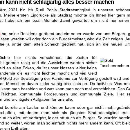
an kann nicht schlagartig alles besser machen
ärz 2021 bin ich Rudi Pohla Stadtratsmitglied in unseren schöne
. Meine ersten Eindrücke als Stadtrat möchte ich Ihnen hier gern mit
st habe ich ein paar Monate damit gewartet um nicht nur einen
n
hat seine Residenz geräumt und ein neuer wurde von uns Bürgern g
sen werden will oder doch ein Bürgermeister, wird die Zeit zeigen. A
 die ja unter dem alten Scheich gedient hat, sich an die neuen U
chte hier nichts verschönen, die Zeiten für
ht gerade rosig und die Aussichten werden sicher
Geld an allen Ecken, da ist unser Nossen leider keine
demie die es nicht leichter macht und viel Geld
l Geld zur Bewältigung der Pandemie zur Verfügung gestellt wird und
 Menschen davon leider wenig bis nichts an. Da heißt es: Was m
s kann man bezahlen und was kann man noch mal verschieben. Das Ga
Pflichten, kommunale Forderungen und kommunale Ziele. Hier s
en und wichtigsten Aufgaben für uns alle.
 sind bereits am Laufen und können kaum oder gar nicht mehr geände
haffen, mit denen man sich als jüngstes Stadtratsmitglied erst
uch allzu oft verärgert, leider oft auch als Bürger. So wurden berei
nd so weiter, woran man so einfach nichts mehr ändern kann. Oft blei
r ein Enthalten.